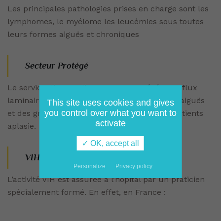
Les principales pathologies prises en charge sont les
lymphomes, le myélome les leucémies sous toutes
leurs formes aiguës et chroniques
Secteur Protégé
Le service dispose d’un secteur protégé avec flux
laminaire pour les inductions des leucémies aiguës
This site uses cookies and gives
you control over what you want to
et des greffes, cela permet l’isolement des patients
activate
aplasie.
✓ OK, accept all
VIH
Personalize
Privacy policy
L’activité VIH est assurée à l’hôpital par un praticien
spécialement formé. En effet, en France :