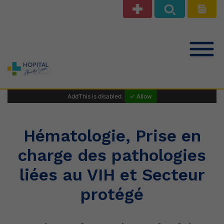
Notre offre de soins
AddThis is disabled.
✓ Allow
Patients Public
Hématologie, Prise en
charge des pathologies
Professionnels de santé
liées au VIH et Secteur
protégé
Le Centre Hospitalier