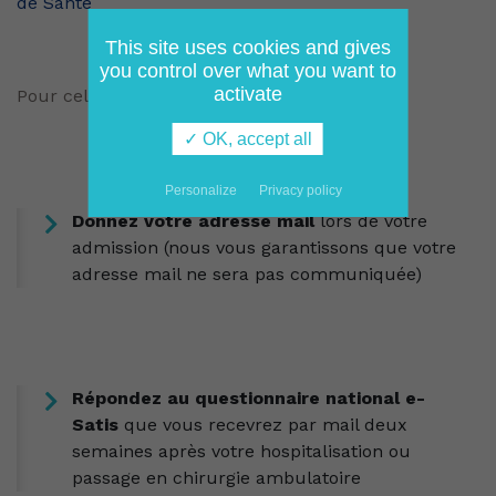
de Santé
This site uses cookies and gives
you control over what you want to
activate
Pour cela :
✓ OK, accept all
Personalize
Privacy policy
Donnez votre adresse mail
lors de votre
admission (nous vous garantissons que votre
adresse mail ne sera pas communiquée)
Répondez au questionnaire national
e-
Satis
que vous recevrez par mail deux
semaines après votre hospitalisation ou
passage en chirurgie ambulatoire