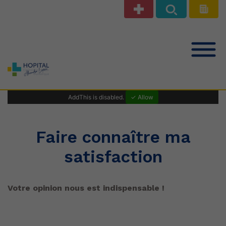
Notre offre de soins
AddThis is disabled.
✓ Allow
Patients Public
Faire connaître ma
satisfaction
Professionnels de santé
Votre opinion nous est indispensable !
Le Centre Hospitalier