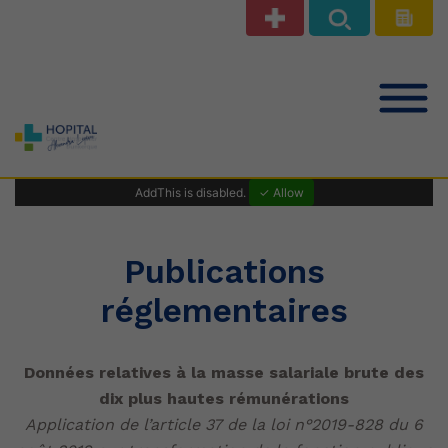
Notre offre de soins
AddThis is disabled.
✓ Allow
Patients Public
Publications
réglementaires
Professionnels de santé
Données relatives à la masse salariale brute des
Le Centre Hospitalier
dix plus hautes rémunérations
Application de l’article 37 de la loi n°2019-828 du 6