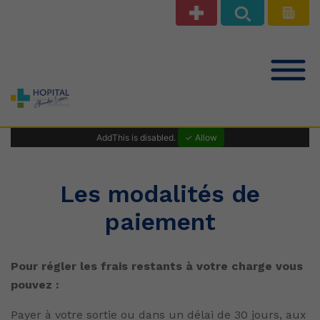
Notre offre de soins
AddThis is disabled.
✓ Allow
Patients Public
Les modalités de
paiement
Professionnels de santé
Pour régler les frais restants à votre charge vous
Le Centre Hospitalier
pouvez :
Payer à votre sortie ou dans un délai de 30 jours, aux