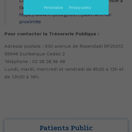
La liste des buralistes agréés est disponible à
l’adresse suivante :
Personalize
Privacy policy
https://www.impots.gouv.fr/paiement-de-
proximite
Pour contacter la Trésorerie Publique :
Adresse postale : 930 avenue de Rosendaël BP20012
59948 Dunkerque Cedex 2
Téléphone : 03 28 28 56 48
Lundi, mardi, mercredi et vendredi de 8h30 à 12h et
de 13h30 à 16h.
Patients Public