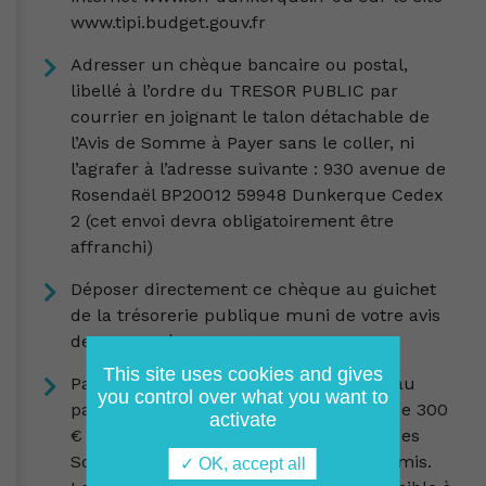
www.tipi.budget.gouv.fr
Adresser un chèque bancaire ou postal,
libellé à l’ordre du TRESOR PUBLIC par
courrier en joignant le talon détachable de
l’Avis de Somme à Payer sans le coller, ni
l’agrafer à l’adresse suivante : 930 avenue de
Rosendaël BP20012 59948 Dunkerque Cedex
2 (cet envoi devra obligatoirement être
affranchi)
Déposer directement ce chèque au guichet
de la trésorerie publique muni de votre avis
de Somme à Payer.
This site uses cookies and gives
Payer au guichet d’un buraliste agréé au
you control over what you want to
paiement de proximité (dans la limite de 300
activate
€ pour l’espèces), en présentant l’Avis des
Sommes à Payer. Un reçu vous sera remis.
✓ OK, accept all