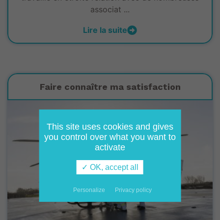
associat ...
Lire la suite
Faire connaître ma satisfaction
This site uses cookies and gives
you control over what you want to
activate
✓ OK, accept all
Personalize
Privacy policy