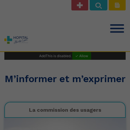
Notre offre de soins
AddThis is disabled.
✓ Allow
Patients Public
M’informer et m’exprimer
Professionnels de santé
La commission des usagers
Le Centre Hospitalier