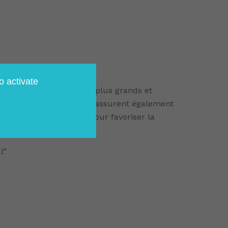
çoivent la visite des
o activate
res et légendes pour les plus grands et
s périodes de fête, elles assurent également
 dans la salle de jeux pour favoriser la
l”