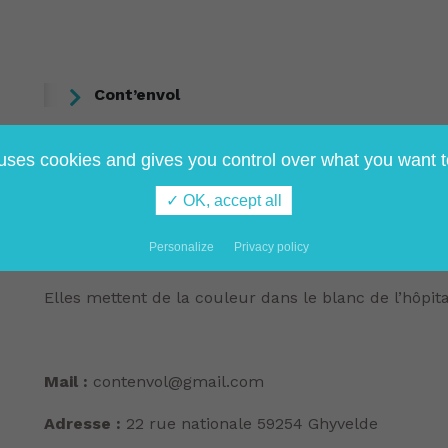
Cont’envol
Tous les jeudis après-midi les enfants hospitalisés re
 uses cookies and gives you control over what you want t
Conteuses de “Cont’envol” qui leur proposent histoi
✓ OK, accept all
chansons et comptines pour les plus petits. Lors de
des animations/spectacles en regroupant les enfants
Personalize
Privacy policy
communication et les échanges entre eux.
Elles mettent de la couleur dans le blanc de l’hôpita
Mail :
contenvol@gmail.com
Adresse :
22 rue nationale 59254 Ghyvelde