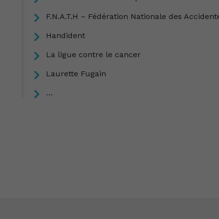
F.N.A.T.H – Fédération Nationale des Accidenté
Handident
La ligue contre le cancer
Laurette Fugain
…