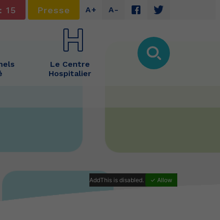
: 15
Presse
A+
A-
nels
Le Centre
é
Hospitalier
AddThis is disabled.
✓ Allow