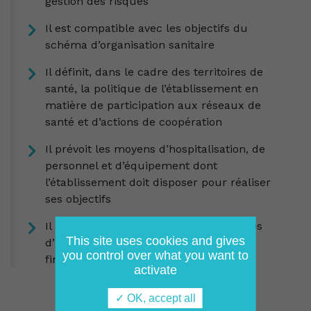
gestion des risques
Il est compatible avec les objectifs du
schéma d’organisation sanitaire
Il définit, dans le cadre des territoires de
santé, la politique de l’établissement en
matière de participation aux réseaux de
santé et d’actions de coopération
Il prévoit les moyens d’hospitalisation, de
personnel et d’équipement dont
l’établissement doit disposer pour réaliser
ses objectifs
Il comprend également les programmes
This site uses cookies and gives
d’investissement et le plan global de
you control over what you want to
financement pluriannuel
activate
✓ OK, accept all