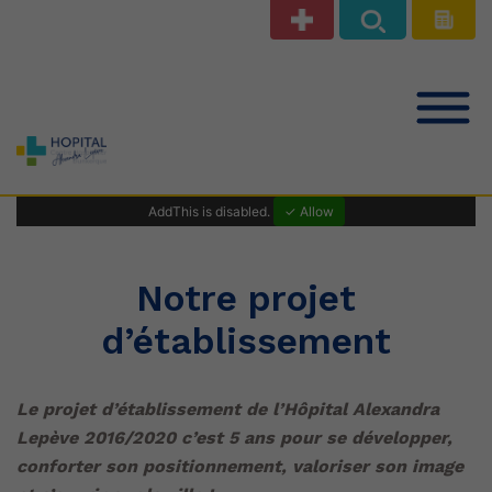
Notre offre de soins
AddThis is disabled.
✓ Allow
Patients Public
Notre projet
d’établissement
Professionnels de santé
Le projet d’établissement de l’Hôpital Alexandra
Le Centre Hospitalier
Lepève 2016/2020 c’est 5 ans pour se développer,
conforter son positionnement, valoriser son image