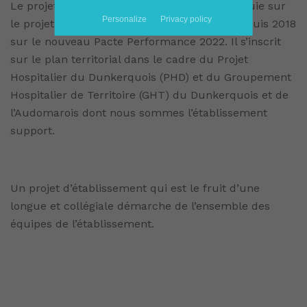
Le projet de l’Hôpital Alexandra Lepève s’appuie sur
Personalize
Privacy policy
le projet médical, sept projets associés et depuis 2018
sur le nouveau Pacte Performance 2022. Il s’inscrit
sur le plan territorial dans le cadre du Projet
Hospitalier du Dunkerquois (PHD) et du Groupement
Hospitalier de Territoire (GHT) du Dunkerquois et de
l’Audomarois dont nous sommes l’établissement
support.
Un projet d’établissement qui est le fruit d’une
longue et collégiale démarche de l’ensemble des
équipes de l’établissement.