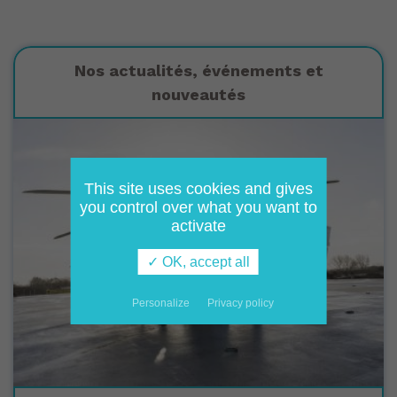
Nos actualités, événements et
nouveautés
This site uses cookies and gives
you control over what you want to
activate
✓ OK, accept all
Personalize
Privacy policy