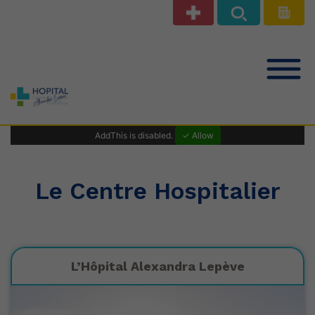
Notre offre de soins
AddThis is disabled.
✓ Allow
Patients Public
Le Centre Hospitalier
Professionnels de santé
L’Hôpital Alexandra Lepève
Le Centre Hospitalier