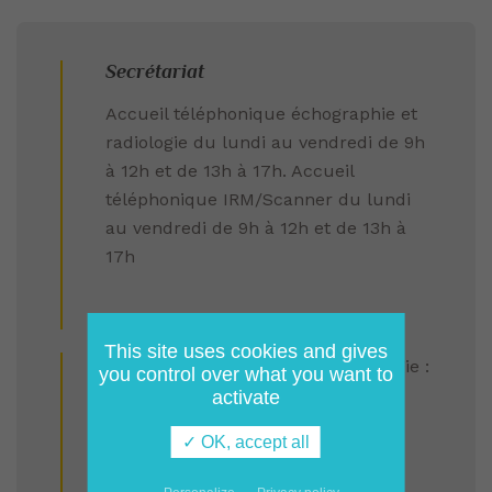
Secrétariat
Accueil téléphonique échographie et
radiologie du lundi au vendredi de 9h
à 12h et de 13h à 17h. Accueil
téléphonique IRM/Scanner du lundi
au vendredi de 9h à 12h et de 13h à
17h
This site uses cookies and gives
Secrétariat Echographie et radiologie :
you control over what you want to
03 28 28 59 69
activate
✓ OK, accept all
Fax :
03 28 28 59 64