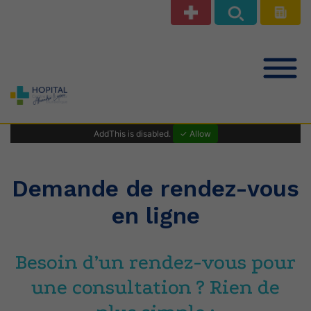
Notre offre de soins
AddThis is disabled.
✓ Allow
Patients Public
Demande de rendez-vous
en ligne
Professionnels de santé
Besoin d’un rendez-vous pour
Le Centre Hospitalier
une consultation ? Rien de