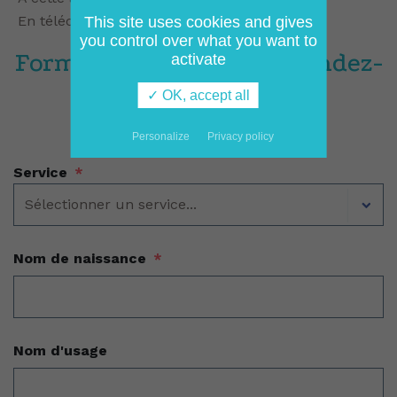
En téléchargeant l’application Doctolib
This site uses cookies and gives
you control over what you want to
Formulaire de prise de rendez-
activate
vous en ligne :
✓ OK, accept all
Personalize
Privacy policy
Service
*
Nom de naissance
*
Nom d'usage