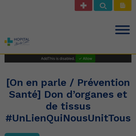
Notre offre de soins
AddThis is disabled.
✓ Allow
Patients Public
[On en parle / Prévention
Santé] Don d’organes et
Professionnels de santé
de tissus
#UnLienQuiNousUnitTous
Le Centre Hospitalier