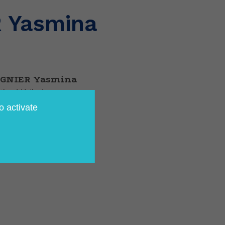
 Yasmina
EGNIER Yasmina
tion Médicale
o activate