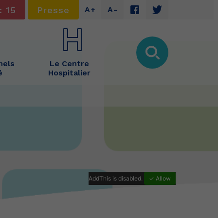
: 15
Presse
A+
A-
nels
Le Centre
é
Hospitalier
AddThis is disabled.
✓ Allow