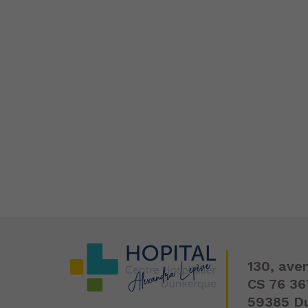
130, ave
CS 76 36
59385 D