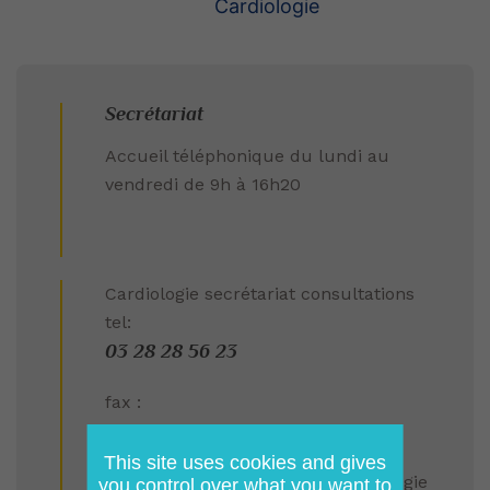
Cardiologie
Secrétariat
Accueil téléphonique du lundi au
vendredi de 9h à 16h20
Cardiologie secrétariat consultations
tel:
03 28 28 56 23
fax :
03 28 28 58 10
This site uses cookies and gives
Secretariat Hôpital de jour Cardiologie
you control over what you want to