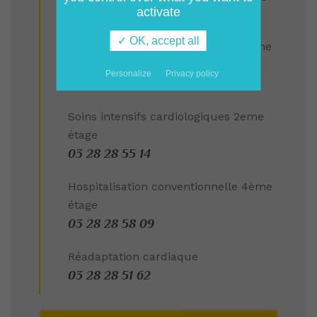
activate
03 28 28 54 43
✓ OK, accept all
Hospitalisation conventionnelle 2eme
étage
Personalize
Privacy policy
03 28 28 57 34
Soins intensifs cardiologiques 2eme
étage
03 28 28 55 14
Hospitalisation conventionnelle 4ème
étage
03 28 28 58 09
Réadaptation cardiaque
03 28 28 51 62