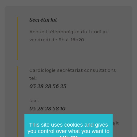
Secrétariat
Accueil téléphonique du lundi au
vendredi de 9h à 16h20
Cardiologie secrétariat consultations
tel:
03 28 28 56 23
fax :
03 28 28 58 10
Secretariat Hôpital de jour Cardiologie
This site uses cookies and gives
03 28 28 54 43
you control over what you want to