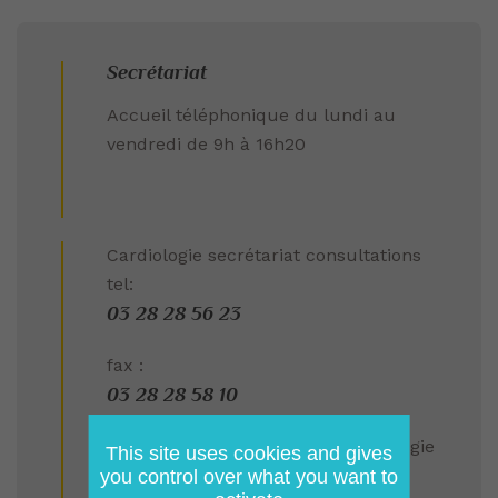
Secrétariat
Accueil téléphonique du lundi au
vendredi de 9h à 16h20
Cardiologie secrétariat consultations
tel:
03 28 28 56 23
fax :
03 28 28 58 10
Secretariat Hôpital de jour Cardiologie
This site uses cookies and gives
03 28 28 54 43
you control over what you want to