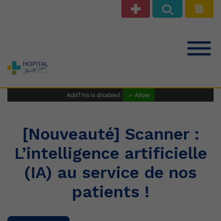
Notre offre de soins
AddThis is disabled.
✓ Allow
Patients Public
[Nouveauté] Scanner :
L’intelligence artificielle
Professionnels de santé
(IA) au service de nos
patients !
Le Centre Hospitalier