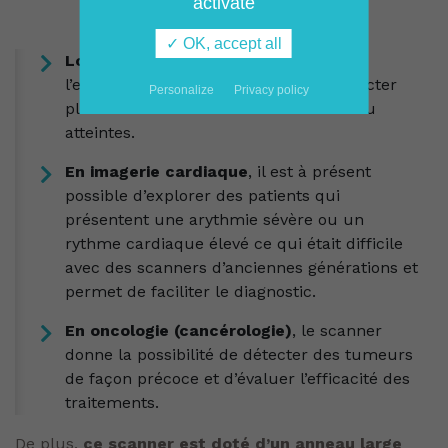
activate
✓ OK, accept all
Lors d’AVC
, l’imagerie de perfusion de
l’ensemble du cerveau permet de détecter
Personalize
Privacy policy
plus efficacement les zones du cerveau
atteintes.
En imagerie cardiaque
, il est à présent
possible d’explorer des patients qui
présentent une arythmie sévère ou un
rythme cardiaque élevé ce qui était difficile
avec des scanners d’anciennes générations et
permet de faciliter le diagnostic.
En oncologie (cancérologie)
, le scanner
donne la possibilité de détecter des tumeurs
de façon précoce et d’évaluer l’efficacité des
traitements.
De plus,
ce scanner est doté d’un anneau large