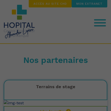
ACCÈS AU SITE CHD
MON EXTRANET
Notre Institut des Formations en
Santé (IFS)
Nos partenaires
Nos formations
Terrains de stage
Nos atouts
Nos partenaires