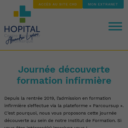
ACCÈS AU SITE CHD
MON EXTRANET
Notre Institut des Formations en
Santé (IFS)
Journée découverte
formation infirmière
Nos formations
Depuis la rentrée 2019, l’admission en formation
Nos atouts
infirmière s’effectue via la plateforme « Parcoursup ».
C’est pourquoi, nous vous proposons cette journée
découverte au sein de notre Institut de Formation. Si
Nos partenaires
vous êtes intéressé(e) inscrivez-vous !