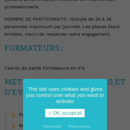
professionnelle
NOMBRE DE PARTICIPANTS : Groupe de 20 à 26
personnes maximum par journée. Les places étant
limitées, merci de respecter votre engagement.
FORMATEURS :
Cadres de Santé Formateurs en IFS
METHODES PÉDAGOGIQUES ET
This site uses cookies and gives
D’EVALUATION :
you control over what you want to
activate
✓ OK, accept all
Apports didactiques
Brainstorming
Personalize
Privacy policy