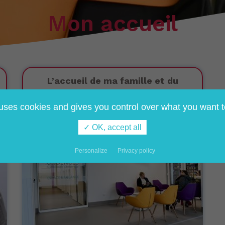
Mon accueil
L’accueil de ma famille et du
second parent
 uses cookies and gives you control over what you want t
✓ OK, accept all
Personalize
Privacy policy