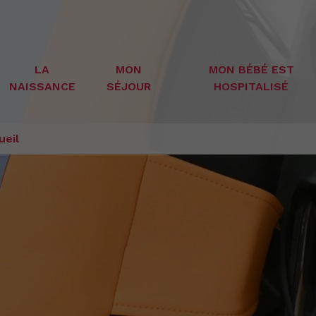
LA
MON
MON BÉBÉ EST
NAISSANCE
SÉJOUR
HOSPITALISÉ
ueil