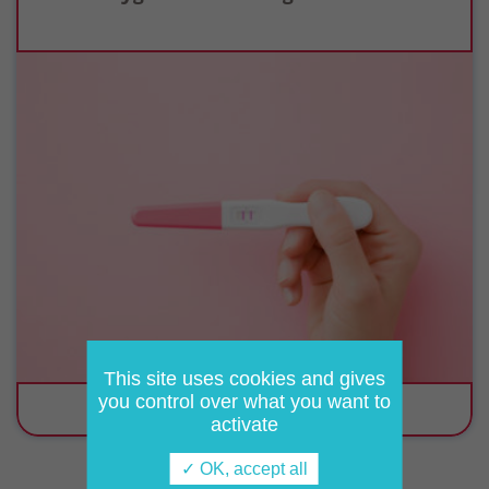
This site uses cookies and gives
you control over what you want to
Lire la suite
activate
✓ OK, accept all