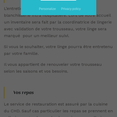
L’entretien de votre linge est assuré par une
Personalize
Privacy policy
blanchisserie intra hospitalière. Lors de votre accueil
un inventaire sera fait par la coordinatrice de lingerie
avec validation de votre trousseau, votre linge sera
marqué pour un meilleur suivi.
Si vous le souhaiter, votre linge pourra être entretenu
par votre famille.
Il vous appartient de renouveler votre trousseau
selon les saisons et vos besoins.
Vos repas
Le service de restauration est assuré par la cuisine
du CHD. Sauf cas particulier les repas se prennent en