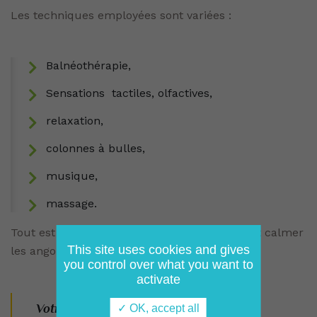
Les techniques employées sont variées :
Balnéothérapie,
Sensations tactiles, olfactives,
relaxation,
colonnes à bulles,
musique,
massage.
Tout est pensé pour détendre les résidents et calmer
This site uses cookies and gives
les angoisses.
you control over what you want to
activate
Votre linge
✓ OK, accept all