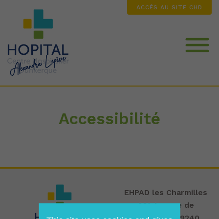
ACCÈS AU SITE CHD
Nos services et atouts
Accessibilité
Votre admission et nos tarifs
La Résidence les Charmilles
EHPAD les Charmilles
931 Avenue de
Rosendaël 59240